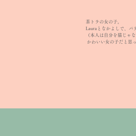
茶トラの女の子。
Lauraとなかよしで、
パ
（本人は自分を猫じゃな
かわいい女の子だと思