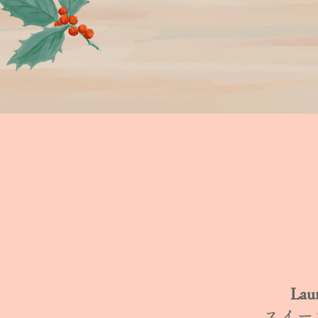
La
スイー